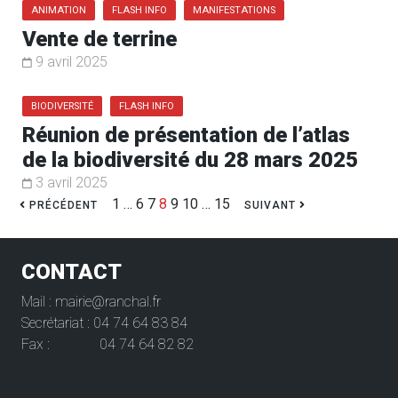
ANIMATION
FLASH INFO
MANIFESTATIONS
Vente de terrine
9 avril 2025
BIODIVERSITÉ
FLASH INFO
Réunion de présentation de l’atlas
de la biodiversité du 28 mars 2025
3 avril 2025
1
…
6
7
8
9
10
…
15
PRÉCÉDENT
SUIVANT
CONTACT
Mail : mairie@ranchal.fr
Secrétariat : 04 74 64 83 84
Fax : 04 74 64 82 82