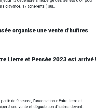
uni jeudi 15 décembre à l’auberge des Genêts d’Or pour
urs d’avance. 17 adhérents ( sur…
nsée organise une vente d’huîtres
tre Lierre et Pensée 2023 est arrivé !
rtir de 9 heures, l’association « Entre lierre et
ciper à une vente et dégustation d’huitres devant…