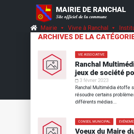
MAIRIE DE RANCHAL
Site officiel de la commune
Mairie
Vivre à Ranchal
Insti
ARCHIVES DE LA CATÉGORIE
VIE ASSOCIATIVE
Ranchal Multiméd
jeux de société po
3 février 2023
Ranchal Multimédia étoffe 
résoudre certains problèmes
différents médias….
CONSEIL MUNICIPAL
EVÉNEM
Voeux du Maire du