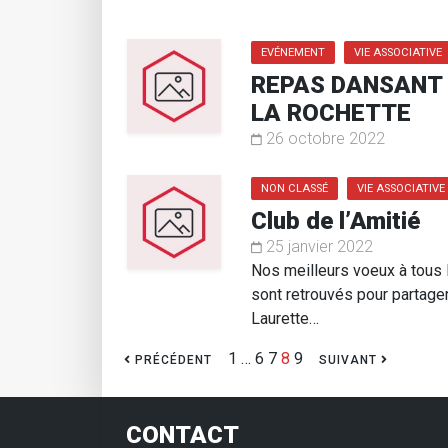
EVÉNEMENT
VIE ASSOCIATIVE
REPAS DANSANT 
LA ROCHETTE
26 octobre 2022
NON CLASSÉ
VIE ASSOCIATIVE
Club de l’Amitié
25 janvier 2022
Nos meilleurs voeux à tous 
sont retrouvés pour partager
Laurette…
1
…
6
7
8
9
PRÉCÉDENT
SUIVANT
CONTACT