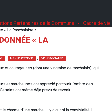
tutions Partenaires de la Commune
Cadre de vie
ée « La Ranchalaise »
DONNÉE « LA
,
,
FO
MANIFESTATIONS
VIE ASSOCIATIVE
ux et courageuses (dont une vingtaine de ranchalais) qui
eurs et marcheuses ont apprécié parcourir l’ombre des
 Certains ont même déjà prévu de revenir !
e charme d’une marche : il y a aussi la convivialité !