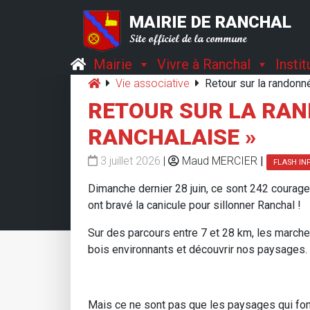
MAIRIE DE RANCHAL
Site officiel de la commune
Mairie
Vivre à Ranchal
Insti
Vie associative
Retour sur la randonn
RETOUR SUR LA RAN
RANCHALAISE »
3 juillet 2026
|
Maud MERCIER
|
FLASH IN
Dimanche dernier 28 juin, ce sont 242 courage
ont bravé la canicule pour sillonner Ranchal !
Sur des parcours entre 7 et 28 km, les march
bois environnants et découvrir nos paysages.
Mais ce ne sont pas que les paysages qui font l