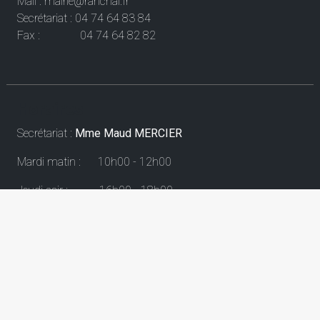
Mail : mairie@ranchal.fr
Secrétariat : 04 74 64 83 84
Fax : 04 74 64 82 82
Horaires
Secrétariat :
Mme Maud MERCIER
Mardi matin : 10h00 - 12h00
Jeudi soir : 16h00 - 18h00
Vendredi matin : 10h00 - 12h00
RECHERCHER SUR LE SITE
RECHERCHE