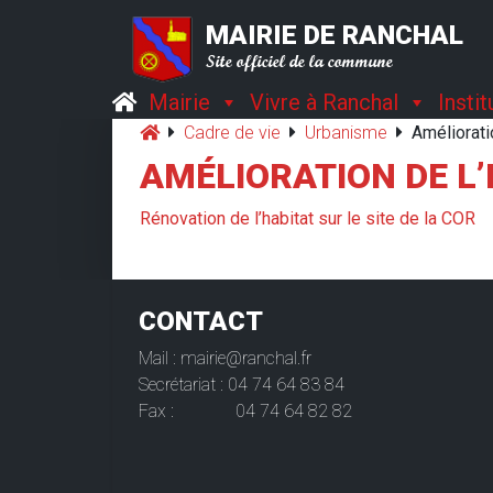
MAIRIE DE RANCHAL
Site officiel de la commune
Mairie
Vivre à Ranchal
Insti
Cadre de vie
Urbanisme
Amélioratio
AMÉLIORATION DE L
Rénovation de l’habitat sur le site de la COR
CONTACT
Mail : mairie@ranchal.fr
Secrétariat : 04 74 64 83 84
Fax : 04 74 64 82 82