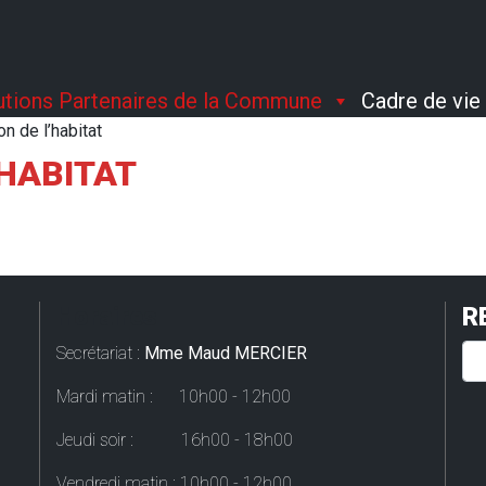
tutions Partenaires de la Commune
Cadre de vie
n de l’habitat
’HABITAT
Horaires
R
Secrétariat :
Mme Maud MERCIER
Mardi matin : 10h00 - 12h00
Jeudi soir : 16h00 - 18h00
Vendredi matin : 10h00 - 12h00