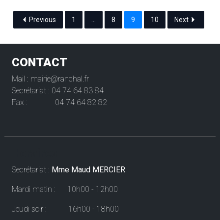
Previous
1
…
8
9
10
Next
CONTACT
Mail : mairie@ranchal.fr
Secrétariat : 04 74 64 83 84
Fax : 04 74 64 82 82
Horaires
Secrétariat :
Mme Maud MERCIER
Mardi matin : 10h00 - 12h00
Jeudi soir : 16h00 - 18h00