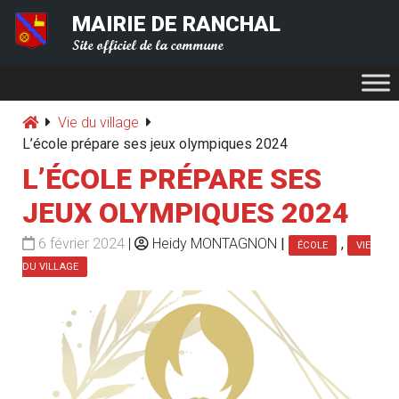
MAIRIE DE RANCHAL
Site officiel de la commune
Vie du village
L’école prépare ses jeux olympiques 2024
L’ÉCOLE PRÉPARE SES
JEUX OLYMPIQUES 2024
6 février 2024
|
Heidy MONTAGNON
|
,
ÉCOLE
VIE
DU VILLAGE