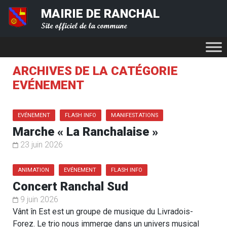
MAIRIE DE RANCHAL
Site officiel de la commune
ARCHIVES DE LA CATÉGORIE
EVÉNEMENT
EVÉNEMENT
FLASH INFO
MANIFESTATIONS
Marche « La Ranchalaise »
23 juin 2026
ANIMATION
EVÉNEMENT
FLASH INFO
Concert Ranchal Sud
9 juin 2026
Vânt în Est est un groupe de musique du Livradois-
Forez. Le trio nous immerge dans un univers musical