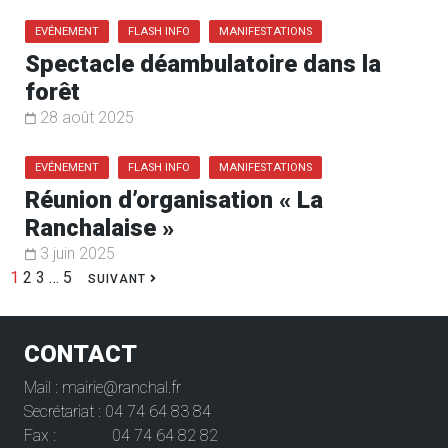
EVÉNEMENT
FLASH INFO
MANIFESTATIONS
Spectacle déambulatoire dans la
forêt
28 août 2025
EVÉNEMENT
FLASH INFO
MANIFESTATIONS
Réunion d’organisation « La
Ranchalaise »
3 juin 2025
1
2
3
…
5
SUIVANT
CONTACT
Mail : mairie@ranchal.fr
Secrétariat : 04 74 64 83 84
Fax : 04 74 64 82 82