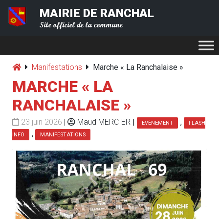
MAIRIE DE RANCHAL
Site officiel de la commune
Manifestations
Marche « La Ranchalaise »
MARCHE « LA
RANCHALAISE »
23 juin 2026
|
Maud MERCIER
|
,
EVÉNEMENT
FLASH
,
INFO
MANIFESTATIONS